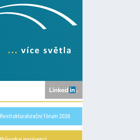
Restrukturalizační fórum 2026
Průvodce insolvencí