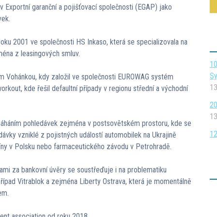
Exportní garanční a pojišťovací společnosti (EGAP) jako
vek.
oku 2001 ve společnosti HS Inkaso, která se specializovala na
ména z leasingových smluv.
10
Sy
em Vohánkou, kdy založil ve společnosti EUROWAG systém
13
orkout, kde řešil defaultní případy v regionu střední a východní
20
13
áháním pohledávek zejména v postsovětském prostoru, kde se
12
ávky vzniklé z pojistných událostí automobilek na Ukrajině
íny v Polsku nebo farmaceutického závodu v Petrohradě.
i za bankovní úvěry se soustřeďuje i na problematiku
 případ Vitrablok a zejména Liberty Ostrava, která je momentálně
em.
nt association od roku 2018.