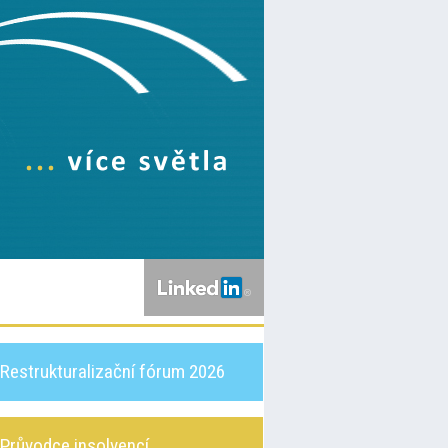
Restrukturalizační fórum 2026
Průvodce insolvencí