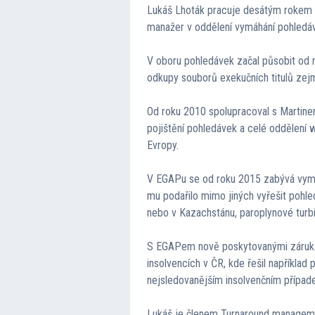
Lukáš Lhoták pracuje desátým rokem v 
manažer v oddělení vymáhání pohledá
V oboru pohledávek začal působit od r
odkupy souborů exekučních titulů zej
Od roku 2010 spolupracoval s Martin
pojištění pohledávek a celé oddělení w
Evropy.
V EGAPu se od roku 2015 zabývá vym
mu podařilo mimo jiných vyřešit pohled
nebo v Kazachstánu, paroplynové turb
S EGAPem nově poskytovanými zárukam
insolvencích v ČR, kde řešil například
nejsledovanějším insolvenčním případ
Lukáš je členem Turnaround manageme