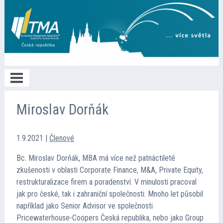
Home
Miroslav Dorňák
O TMA
1.9.2021
|
Členové
Bc. Miroslav Dorňák, MBA má více než patnáctileté
Členství
zkušenosti v oblasti Corporate Finance, M&A, Private Equity,
restrukturalizace firem a poradenství. V minulosti pracoval
jak pro české, tak i zahraniční společnosti. Mnoho let působil
Spolupráce
například jako Senior Advisor ve společnosti
Pricewaterhouse-Coopers Česká republika, nebo jako Group