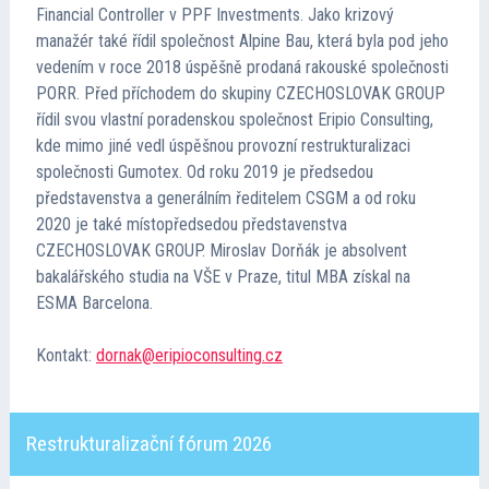
Financial Controller v PPF Investments. Jako krizový
Kontakt
manažér také řídil společnost Alpine Bau, která byla pod jeho
vedením v roce 2018 úspěšně prodaná rakouské společnosti
Cena TMA
PORR. Před příchodem do skupiny CZECHOSLOVAK GROUP
řídil svou vlastní poradenskou společnost Eripio Consulting,
kde mimo jiné vedl úspěšnou provozní restrukturalizaci
Průvodce insolvencí
společnosti Gumotex. Od roku 2019 je předsedou
představenstva a generálním ředitelem CSGM a od roku
2020 je také místopředsedou představenstva
CZECHOSLOVAK GROUP. Miroslav Dorňák je absolvent
bakalářského studia na VŠE v Praze, titul MBA získal na
ESMA Barcelona.
Kontakt:
dornak@eripioconsulting.cz
Restrukturalizační fórum 2026