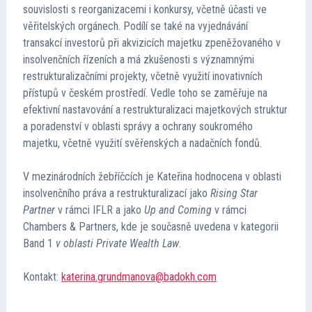
souvislosti s reorganizacemi i konkursy, včetně účasti ve
Kontakt
věřitelských orgánech. Podílí se také na vyjednávání
transakcí investorů při akvizicích majetku zpeněžovaného v
Cena TMA
insolvenčních řízeních a má zkušenosti s významnými
restrukturalizačními projekty, včetně využití inovativních
přístupů v českém prostředí. Vedle toho se zaměřuje na
Průvodce insolvencí
efektivní nastavování a restrukturalizaci majetkových struktur
a poradenství v oblasti správy a ochrany soukromého
majetku, včetně využití svěřenských a nadačních fondů.
V mezinárodních žebříčcích je Kateřina hodnocena v oblasti
insolvenčního práva a restrukturalizací jako
Rising Star
Partner
v rámci IFLR a jako
Up and Coming
v rámci
Chambers & Partners, kde je současně uvedena v kategorii
Band 1
v oblasti Private Wealth Law
.
Kontakt:
katerina.grundmanova@badokh.com