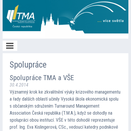
Home
Spolupráce
Spolupráce TMA a VŠE
O TMA
30.4.2014
Významný krok ke zkvalitnění výuky krizového managementu
Členství
a řady dalších oblastí učinily Vysoká škola ekonomická spolu
s občanským sdružením Turnaround Management
Association Česká republika (T.M.A.), když se dohodly na
Spolupráce
spolupráci obou institucí. VŠE v této dohodě reprezentuje
prof. Ing. Eva Kislingerová, CSc., vedoucí katedry podnikové