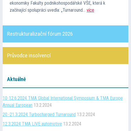
ekonomiky Fakulty podnikohospodářské VŠE, která k
Kontakt
začínající spolupráci uvedla: „Turnaround…
více
Cena TMA
Restrukturalizační fórum 2026
Průvodce insolvencí
Průvodce insolvencí
Aktuálně
10-12.6.2024 TMA Global International Symposium & TMA Europe
Annual European
13.2.2024
20.-21.3.2024 Turbocharged Turnaround
13.2.2024
12.3.2024 TMA LIVE automotive
13.2.2024