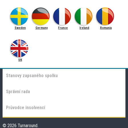
Sweden
Germany
France
Ireland
Romania
UK
Stanovy zapsaného spolku
Správní rada
Průvodce insolvencí
© 2026 Turnaround.