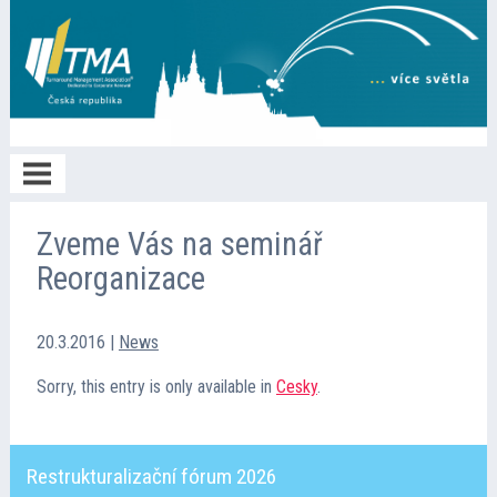
Home
Zveme Vás na seminář
Reorganizace
O TMA
20.3.2016
|
News
Členství
Sorry, this entry is only available in
Cesky
.
Spolupráce
Restrukturalizační fórum 2026