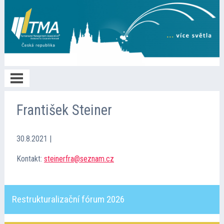
Home
František Steiner
O TMA
30.8.2021
|
Kontakt:
steinerfra@seznam.cz
Členství
Restrukturalizační fórum 2026
Spolupráce