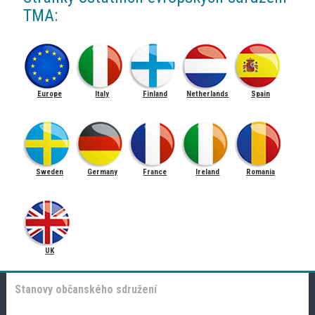
TMA:
Europe
Italy
Finland
Netherlands
Spain
Sweden
Germany
France
Ireland
Romania
UK
Stanovy občanského sdružení