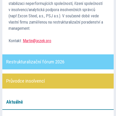
stabilizaci neperformujících společností, řízení společností
Kontakt
v insolvenci/analytická podpora insolvenčních správců
(např.Excon Steel, a.s., PSJ a.s.). V současné době vede
Cena TMA
vlastní firmu zaměřenou na restrukturalizační poradenství a
management.
Průvodce insolvencí
Kontakt:
Martin@jezek.pro
Restrukturalizační fórum 2026
Průvodce insolvencí
Aktuálně