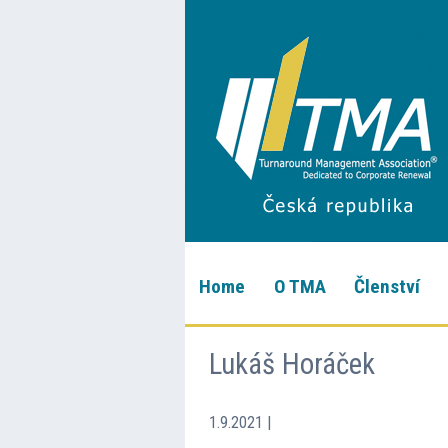
Home
O TMA
Členství
Lukáš Horáček
1.9.2021
|