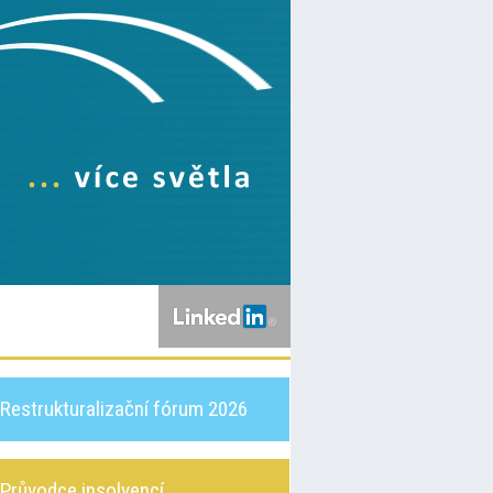
Restrukturalizační fórum 2026
Průvodce insolvencí