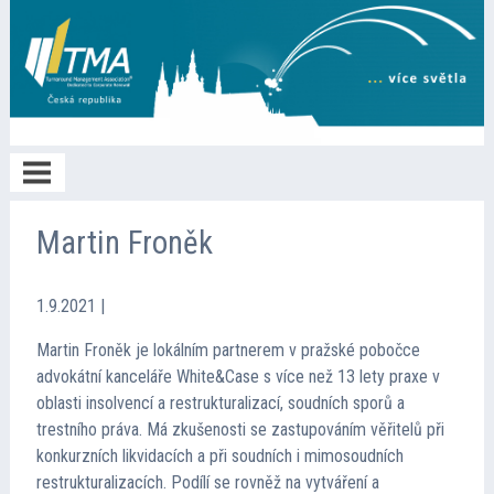
Home
Martin Froněk
O TMA
1.9.2021
|
Martin Froněk je lokálním partnerem v pražské pobočce
Členství
advokátní kanceláře White&Case s více než 13 lety praxe v
oblasti insolvencí a restrukturalizací, soudních sporů a
trestního práva. Má zkušenosti se zastupováním věřitelů při
Spolupráce
konkurzních likvidacích a při soudních i mimosoudních
restrukturalizacích. Podílí se rovněž na vytváření a