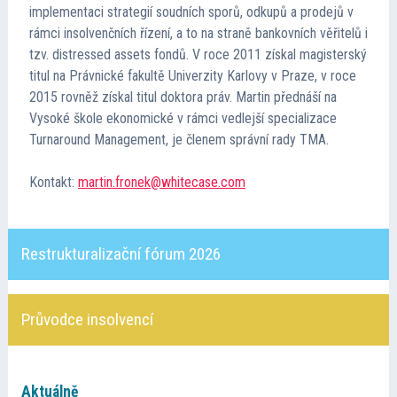
implementaci strategií soudních sporů, odkupů a prodejů v
Kontakt
rámci insolvenčních řízení, a to na straně bankovních věřitelů i
tzv. distressed assets fondů. V roce 2011 získal magisterský
Cena TMA
titul na Právnické fakultě Univerzity Karlovy v Praze, v roce
2015 rovněž získal titul doktora práv. Martin přednáší na
Vysoké škole ekonomické v rámci vedlejší specializace
Průvodce insolvencí
Turnaround Management, je členem správní rady TMA.
Kontakt:
martin.fronek@whitecase.com
Restrukturalizační fórum 2026
Průvodce insolvencí
Aktuálně