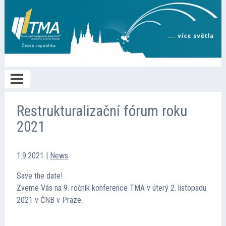
Home
Restrukturalizační fórum roku
2021
O TMA
1.9.2021
|
News
Členství
Save the date!
Zveme Vás na 9. ročník konference TMA v úterý 2. listopadu
2021 v ČNB v Praze.
Spolupráce