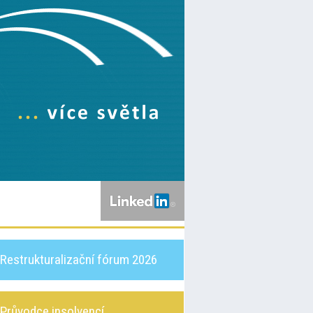
Restrukturalizační fórum 2026
Průvodce insolvencí