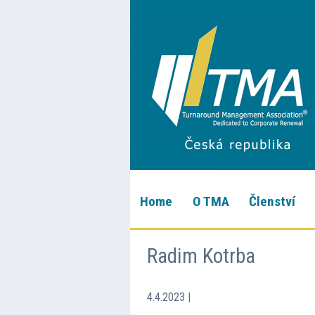
Home
O TMA
Členství
Radim Kotrba
4.4.2023
|