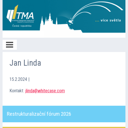
Home
Jan Linda
O TMA
15.2.2024
|
Kontakt:
jlinda@whitecase.com
Členství
Restrukturalizační fórum 2026
Spolupráce