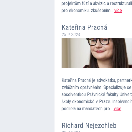
projektům fúzí a akvizic a restruktura
pro ekonomiku, zkušebním…
více
Kateřina Pracná
25.9.2024
Kateřina Pracná je advokátka, partnerk
zvláštním oprávněním. Specializuje se 
absolventkou Právnické fakulty Unive
školy ekonomické v Praze. Insolvencím
podílela na mandátech pro…
více
Richard Nejezchleb