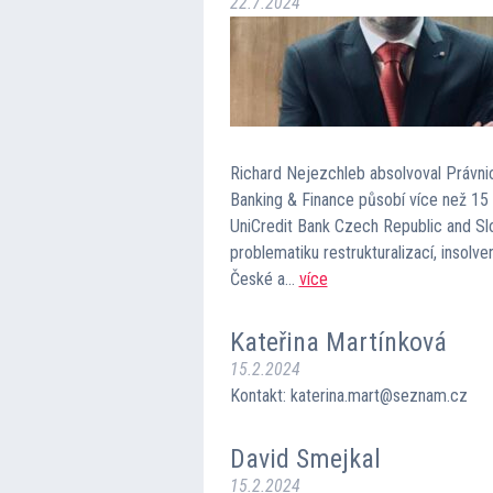
22.7.2024
Richard Nejezchleb absolvoval Právni
Banking & Finance působí více než 15 l
UniCredit Bank Czech Republic and Slo
problematiku restrukturalizací, insol
České a…
více
Kateřina Martínková
15.2.2024
Kontakt: katerina.mart@seznam.cz
David Smejkal
15.2.2024