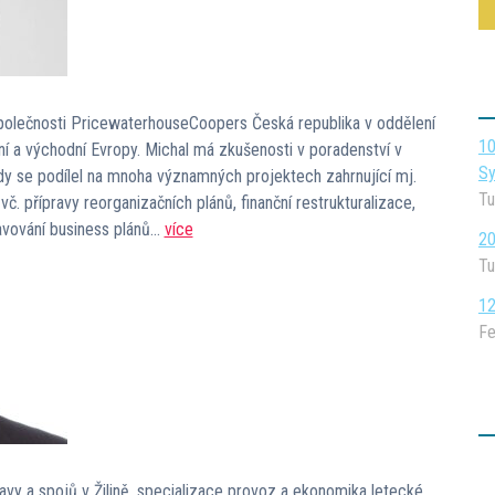
společnosti PricewaterhouseCoopers Česká republika v oddělení
10
dní a východní Evropy. Michal má zkušenosti v poradenství v
Sy
, kdy se podílel na mnoha významných projektech zahrnující mj.
Tu
. přípravy reorganizačních plánů, finanční restrukturalizace,
avování business plánů…
více
20
Tu
12
Fe
avy a spojů v Žilině, specializace provoz a ekonomika letecké