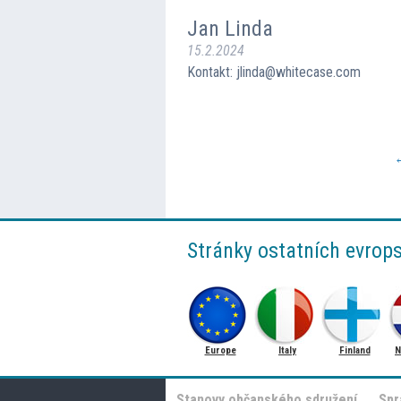
Jan Linda
15.2.2024
Kontakt: jlinda@whitecase.com
Stránky ostatních evrop
Europe
Italy
Finland
N
Stanovy občanského sdružení
Spr