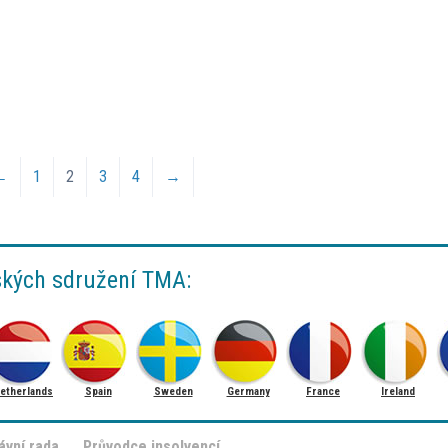
←
1
2
3
4
→
ských sdružení TMA:
etherlands
Spain
Sweden
Germany
France
Ireland
ávní rada
Průvodce insolvencí