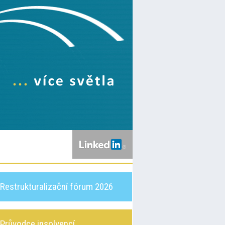
Restrukturalizační fórum 2026
Průvodce insolvencí