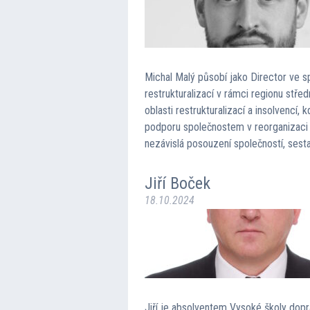
Michal Malý působí jako Director ve 
restrukturalizací v rámci regionu stře
oblasti restrukturalizací a insolvencí
podporu společnostem v reorganizaci vč
nezávislá posouzení společností, sest
Jiří Boček
18.10.2024
Jiří je absolventem Vysoké školy dopr