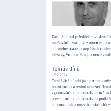
David Smejkal je ředitelem znalecké k
oceňování a znalectví v oboru ekonomi
let, včetně práce na největších insolv
slévárny, Viachem Group a desítky dal
Tomáš Jíně
15.2.2024
Tomáš Jíně působí jako partner v advo
oblast financí a restrukturalizací. Tomá
vyjednávání a restrukturalizaci úvěrový
preventivních restrukturalizací podle 
se zkušeností z mezinárodních trhů 