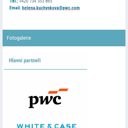
Tel.:
+420 734 353 865
Email:
helena.kuchynkova@pwc.com
Přednášející
Kontakt
Fotogalerie