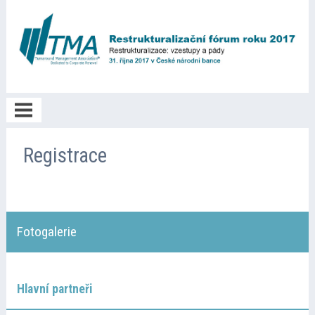
Poděkování
Registrace
Fotogalerie
Fotogalerie
O akci
Informace
Hlavní partneři