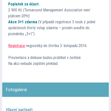
Poplatek za účast:
Přednášející
2 900 Kč
(Turnaround Management Association není
plátcem DPH)
Fotogalerie
Akce 3+1 zdarma
(V případě registrace 3 osob z jedné
společnosti čtvrtý vstup zdarma – prosím uveďte do
poznámky „3+1“)
Kontakt
Registrace
nejpozději do čtvrtka 3. listopadu 2016.
Prezentace a diskuse budou probíhat v češtině.
Na akci nebude zajištěn překlad.
Fotogalerie
Hlavní partneři