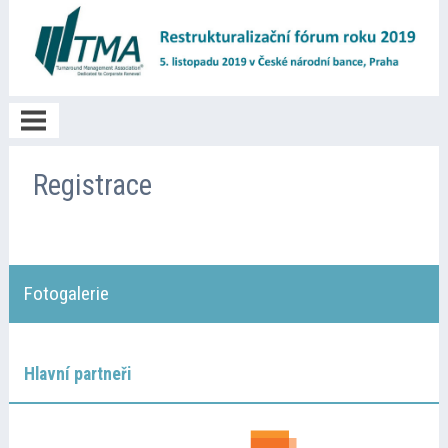
Poděkování
Registrace
O akci
Fotogalerie
Informace
Program
Hlavní partneři
Přednášející