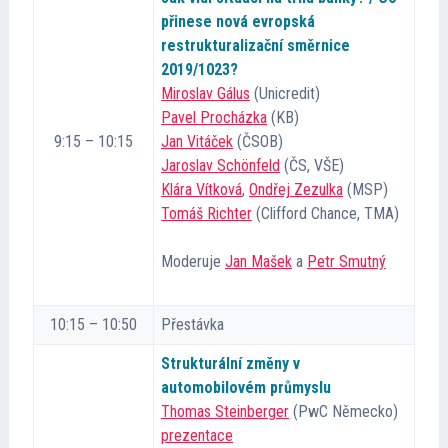
přinese nová evropská
restrukturalizační směrnice
Cena TMA
2019/1023?
Miroslav Gálus
(Unicredit)
Kontakt
Pavel Procházka
(KB)
9:15 – 10:15
Jan Vitáček
(ČSOB)
Jaroslav Schönfeld
(ČS, VŠE)
Klára Vítková
,
Ondřej Zezulka
(MSP)
Tomáš Richter
(Clifford Chance, TMA)
Moderuje
Jan Mašek
a
Petr Smutný
10:15 – 10:50
Přestávka
Strukturální změny v
automobilovém průmyslu
Thomas Steinberger
(PwC Německo)
prezentace