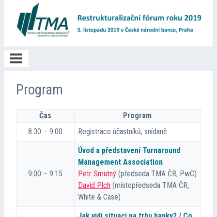
Poděkování
Program
O akci
Čas
Program
8:30 – 9:00
Registrace účastníků, snídaně
Informace
Úvod a představení Turnaround
Management Association
9:00 – 9:15
Petr Smutný
(předseda TMA ČR, PwC)
Program
David Plch
(místopředseda TMA ČR,
White & Case)
Přednášející
Jak vidí situaci na trhu banky? / Co