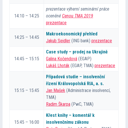
prezentace výherní seminární práce
14:10 – 14:25
oceněné
Cenou TMA 2019
prezentace
Makroekonomický přehled
14:25 – 14:45
Jakub Seidler
(ING bank)
prezentace
Case study – prodej na Ukrajině
14:45 – 15:15
Galina Kočendová
(EGAP)
Lukáš Lhoták
(EGAP, TMA)
prezentace
Případová studie – insolvenční
řízení Královopolská RIA, a. s.
15:15 – 15:45
Jan Mašek
(Administrace insolvencí,
TMA)
Radim Škarpa
(PwC, TMA)
Křest knihy – komentář k
15:45 – 16:00
insolvenčnímu zákonu