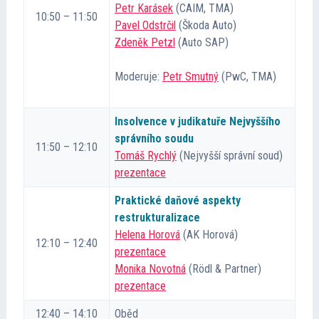
Petr Karásek
(CAIM, TMA)
10:50 – 11:50
Pavel Odstrčil
(Škoda Auto)
Zdeněk Petzl
(Auto SAP)
Moderuje:
Petr Smutný
(PwC, TMA)
Insolvence v judikatuře Nejvyššího
správního soudu
11:50 – 12:10
Tomáš Rychlý
(Nejvyšší správní soud)
prezentace
Praktické daňové aspekty
restrukturalizace
Helena Horová
(AK Horová)
12:10 – 12:40
prezentace
Monika Novotná
(Rödl & Partner)
prezentace
12:40 – 14:10
Oběd