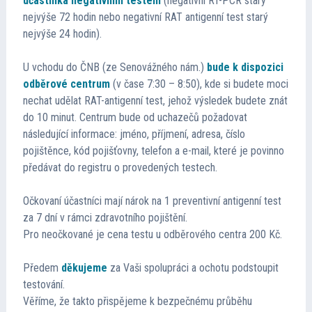
účastníka negativním testem
(negativní RT-PCR starý
nejvýše 72 hodin nebo negativní RAT antigenní test starý
nejvýše 24 hodin).
U vchodu do ČNB (ze Senovážného nám.)
bude k dispozici
odběrové centrum
(v čase 7:30 – 8:50), kde si budete moci
nechat udělat RAT-antigenní test, jehož výsledek budete znát
do 10 minut. Centrum bude od uchazečů požadovat
následující informace: jméno, příjmení, adresa, číslo
pojištěnce, kód pojišťovny, telefon a e-mail, které je povinno
předávat do registru o provedených testech.
Očkovaní účastníci mají nárok na 1 preventivní antigenní test
za 7 dní v rámci zdravotního pojištění.
Pro neočkované je cena testu u odběrového centra 200 Kč.
Předem
děkujeme
za Vaši spolupráci a ochotu podstoupit
testování.
Věříme, že takto přispějeme k bezpečnému průběhu