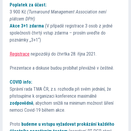
Poplatek za účast:
Přednášející
3 900 Kč
(Turnaround Management Association není
plátcem DPH)
Kontakt
Akce 3+1 zdarma
(V případě registrace 3 osob z jedné
společnosti čtvrtý vstup zdarma – prosím uveďte do
poznámky „3+1“)
Registrace
nejpozději do čtvrtka 28. října 2021.
Prezentace a diskuse budou probíhat převážně v češtině.
COVID info:
Správní rada TMA ČR, z.s. rozhodla při svém jednání, že
přistoupíme k organizaci konference maximálně
zodpovědně
, abychom snížili na minimum možnost šíření
nemoci Covid-19 během akce.
Proto
budeme u vstupu vyžadovat prokázání každého