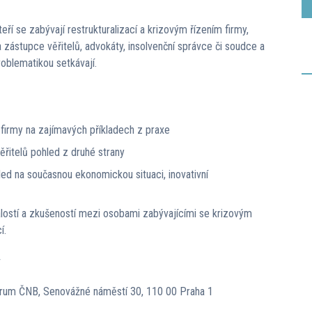
eří se zabývají restrukturalizací a krizovým řízením firmy,
a zástupce věřitelů, advokáty, insolvenční správce či soudce a
problematikou setkávají.
 firmy na zajímavých příkladech z praxe
řitelů pohled z druhé strany
ed na současnou ekonomickou situaci, inovativní
alostí a zkušeností mezi osobami zabývajícími se krizovým
í.
4
rum ČNB, Senovážné náměstí 30, 110 00 Praha 1