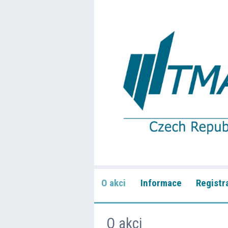
O akci
Informace
Registr
O akci