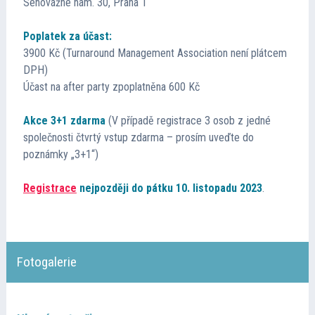
Senovážné nám. 30, Praha 1
Přednášející
Poplatek za účast:
3900 Kč (Turnaround Management Association není plátcem
Kontakt
DPH)
Účast na after party zpoplatněna 600 Kč
Akce 3+1 zdarma
(V případě registrace 3 osob z jedné
společnosti čtvrtý vstup zdarma – prosím uveďte do
poznámky „3+1“)
Registrace
nejpozději do pátku 10. listopadu 2023
.
Fotogalerie