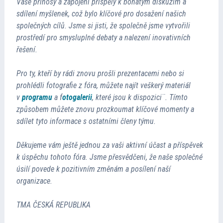
Vaše přínosy a zapojení přispěly k bohatým diskuzím a
sdílení myšlenek, což bylo klíčové pro dosažení našich
Přednášející
společných cílů. Jsme si jisti, že společně jsme vytvořili
prostředí pro smysluplné debaty a nalezení inovativních
Kontakt
řešení.
Pro ty, kteří by rádi znovu prošli prezentacemi nebo si
prohlédli fotografie z fóra, můžete najít veškerý materiál
v
programu
a f
otogalerii
, které jsou k dispozici¨. Tímto
způsobem můžete znovu prozkoumat klíčové momenty a
sdílet tyto informace s ostatními členy týmu.
Děkujeme vám ještě jednou za vaši aktivní účast a příspěvek
k úspěchu tohoto fóra. Jsme přesvědčeni, že naše společné
úsilí povede k pozitivním změnám a posílení naší
organizace.
TMA ČESKÁ REPUBLIKA