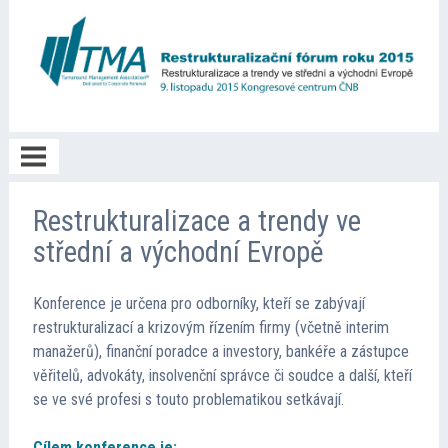
O akci
Restrukturalizace a trendy ve
střední a východní Evropě
Poděkování
Konference je určena pro odborníky, kteří se zabývají
restrukturalizací a krizovým řízením firmy (včetně interim
Prezentace
manažerů), finanční poradce a investory, bankéře a zástupce
věřitelů, advokáty, insolvenční správce či soudce a další, kteří
se ve své profesi s touto problematikou setkávají.
Fotogalerie
Cílem konference je: