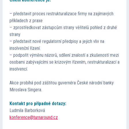
Informace
– představit proces restrukturalizace firmy na zajímavých
příkladech z praxe
Program
– zprostředkovat zástupcům strany věřitelů pohled z druhé
strany
– představit nové regulatorní předpisy a jejich vliv na
Přednášející
insolvenční řízení.
– podpořit výměnu názorů, sdílení znalostí a zkušeností mezi
Kontakt
osobami zabývajícími se krizovým řízením, restrukturalizací a
insolvencí.
Akce probíhá pod záštitou guvernéra České národní banky
Miroslava Singera.
Kontakt pro případné dotazy:
Ludmila Barborková
konference@turnaround.cz