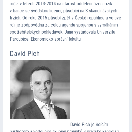
měla v letech 2013-2014 na starost oddělení řízení rizik
v bance se švédskou licencí, působící na 3 skandinávských
trzích. Od roku 2015 působí zpět v České republice a ve své
roli je zodpovědná za celou agendu spojenou s vymáháním
spotřebitelských pohledávek. Jana vystudovala Univerzitu
Pardubice, Ekonomicko-správní fakultu.
David Plch
David Plch je řídícím
partnerem a vedoucím skupiny právníků v pražské kanceláři