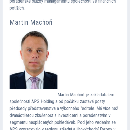
poradenské služby managamentu společností ve finančních
potížích.
Martin Machoň
Martin Machoň je zakladatelem
společnosti APS Holding a od počátku zastává posty
předsedy představenstva a výkonného ředitele. Má více než
dvanáctiletou zkušenost s investicemi a poradenstvím v
segmentu nesplácených pohledávek. Pod jeho vedením se
APS vypracovalo v regionu střední a jihovýchodní Evropy v