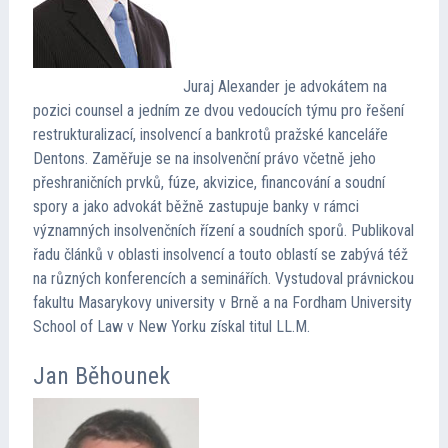
Informace
Program
Juraj Alexander je advokátem na
pozici counsel a jedním ze dvou vedoucích týmu pro řešení
restrukturalizací, insolvencí a bankrotů pražské kanceláře
Přednášející
Dentons. Zaměřuje se na insolvenční právo včetně jeho
přeshraničních prvků, fúze, akvizice, financování a soudní
spory a jako advokát běžně zastupuje banky v rámci
Kontakt
významných insolvenčních řízení a soudních sporů. Publikoval
řadu článků v oblasti insolvencí a touto oblastí se zabývá též
na různých konferencích a seminářích. Vystudoval právnickou
fakultu Masarykovy university v Brně a na Fordham University
School of Law v New Yorku získal titul LL.M.
Jan Běhounek