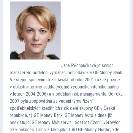
Jana Pěchoučková je senior
manažerem oddělení vymáhání pohledávek v GE Money Bank.
Ve stejné společnosti zastávala od roku 2001 různé pozice
v oblasti interního auditu (včetně vedoucího interního auditu
v letech 2004-2006) a v oddělení risk managementu. Od roku
2007 byla zodpovědná za vedení týmu řízení
spotřebitelských kreditních rizik celé skupiny GE v České
republice, tj. GE Money Bank, GE Money Auto a dnes již
neexistující GE Money Multiservis. Šest let řízení úvěrových
rizik nakonec zúročila také jako CRO GE Money Nordic, kde