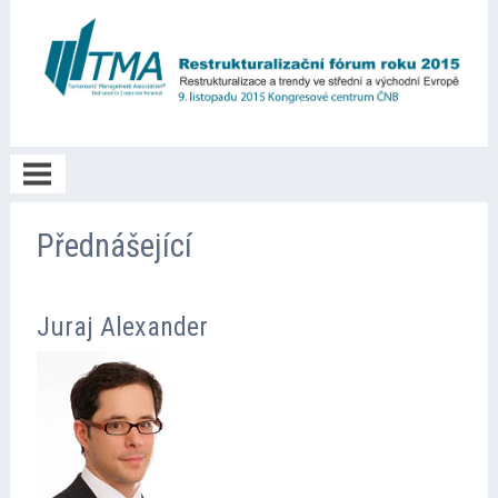
O akci
Přednášející
Poděkování
Juraj Alexander
Prezentace
Fotogalerie