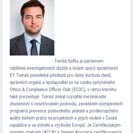
Tomáš Kafka je partnerem
oddělení investigativních služeb a řešení sporů společnosti
EY. Tomáš pravidelně přednáší pro členy Institutu členů
správních orgánů a spolupodílel se na vzniku spřízněného
Ethics & Compliance Officer Club (ECOC), v rámci kterého
také prezentuje. Tomáš získal rozsáhlé mezinárodní
zkušenosti s vyšetřováním podvodů, zaváděním komplexních
programů prevence podvodného jednání a protikorupčními
audity během práce na projektech a jejich vedení v České
republice a ve střední a východní Evropě. Je Certifikovaným
účetním znalcem (ACCA) a členem Asociace certifikovaných