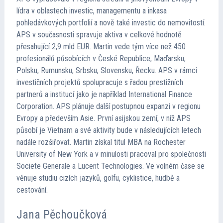
lídra v oblastech investic, managementu a inkasa
pohledávkových portfolií a nově také investic do nemovitostí.
APS v současnosti spravuje aktiva v celkové hodnotě
přesahující 2,9 mld EUR. Martin vede tým více než 450
profesionálů působících v České Republice, Maďarsku,
Polsku, Rumunsku, Srbsku, Slovensku, Řecku. APS v rámci
investičních projektů spolupracuje s řadou prestižních
partnerů a institucí jako je například International Finance
Corporation. APS plánuje další postupnou expanzi v regionu
Evropy a především Asie. První asijskou zemí, v níž APS
působí je Vietnam a své aktivity bude v následujících letech
nadále rozšiřovat. Martin získal titul MBA na Rochester
University of New York a v minulosti pracoval pro společnosti
Societe Generale a Lucent Technologies. Ve volném čase se
věnuje studiu cizích jazyků, golfu, cyklistice, hudbě a
cestování.
Jana Pěchoučková