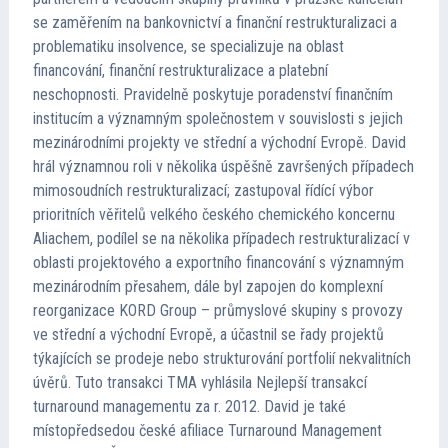
se zaměřením na bankovnictví a finanční restrukturalizaci a
problematiku insolvence, se specializuje na oblast
financování, finanční restrukturalizace a platební
neschopnosti. Pravidelně poskytuje poradenství finančním
institucím a významným společnostem v souvislosti s jejich
mezinárodními projekty ve střední a východní Evropě. David
hrál významnou roli v několika úspěšně završených případech
mimosoudních restrukturalizací; zastupoval řídící výbor
prioritních věřitelů velkého českého chemického koncernu
Aliachem, podílel se na několika případech restrukturalizací v
oblasti projektového a exportního financování s významným
mezinárodním přesahem, dále byl zapojen do komplexní
reorganizace KORD Group – průmyslové skupiny s provozy
ve střední a východní Evropě, a účastnil se řady projektů
týkajících se prodeje nebo strukturování portfolií nekvalitních
úvěrů. Tuto transakci TMA vyhlásila Nejlepší transakcí
turnaround managementu za r. 2012. David je také
místopředsedou české afiliace Turnaround Management