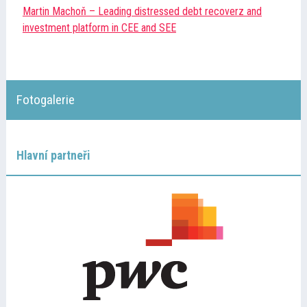
Martin Machoň – Leading distressed debt recoverz and
Informace
investment platform in CEE and SEE
Program
Fotogalerie
Přednášející
Kontakt
Hlavní partneři