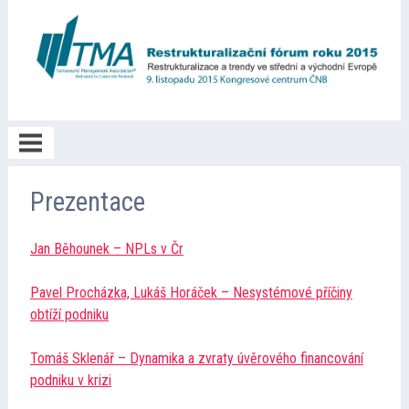
O akci
Prezentace
Jan Běhounek – NPLs v Čr
Poděkování
Pavel Procházka, Lukáš Horáček – Nesystémové příčiny
Prezentace
obtíží podniku
Tomáš Sklenář – Dynamika a zvraty úvěrového financování
Fotogalerie
podniku v krizi