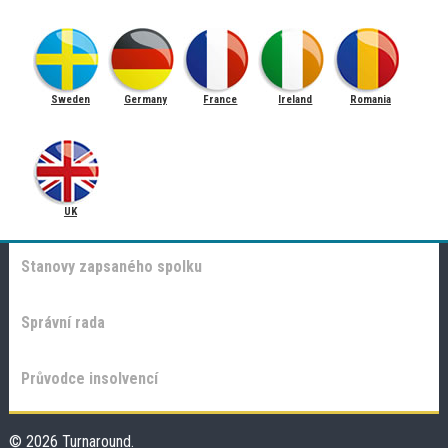
Sweden
Germany
France
Ireland
Romania
UK
Stanovy zapsaného spolku
Správní rada
Průvodce insolvencí
© 2026 Turnaround.