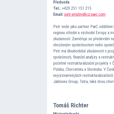
Předseda
Tel.:
+420 251 151 215
Email:
petr.smutny@cz.pwc.com
Petr vede jako partner PwC oddělení r
regionu střední a východní Evropy a má
zkušeností. Zaměřuje se především na
ohroženým společnostem nebo společn
Petr má dlouhodobé zkušenosti s proj
společnosti, finanční analýzy a restrukt
početné restrukturalizační projekty v 
Polsku, Chorvatsku a Slovinsku. V Čes
nejvýznamnějších restrukturalizačních 
Jablonex Group, Tatra, také dvou chor
Tomáš Richter
Místopředseda