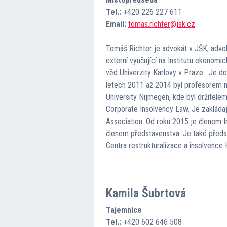
Tel.:
+420 226 227 611
Email:
tomas.richter@jsk.cz
Tomáš Richter je advokát v JŠK, advoká
externí vyučující na Institutu ekonomic
věd Univerzity Karlovy v Praze. Je d
letech 2011 až 2014 byl profesorem
University Nijmegen, kde byl držitelem
Corporate Insolvency Law. Je zaklád
Association. Od roku 2015 je členem In
členem představenstva. Je také před
Centra restrukturalizace a insolvence
Kamila Šubrtová
Tajemnice
Tel.:
+420 602 646 508