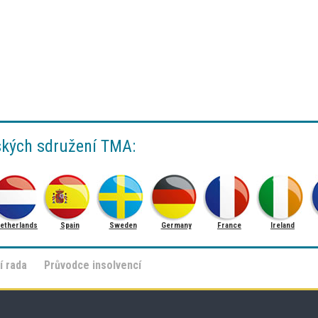
ských sdružení TMA:
etherlands
Spain
Sweden
Germany
France
Ireland
í rada
Průvodce insolvencí