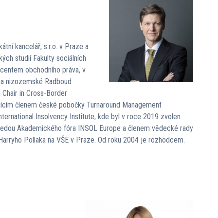
tní kancelář, s.r.o. v Praze a
kých studií Fakulty sociálních
ocentem obchodního práva, v
 na nizozemské Radboud
 Chair in Cross-Border
ajícím členem české pobočky Turnaround Management
ternational Insolvency Institute, kde byl v roce 2019 zvolen
sedou Akademického fóra INSOL Europe a členem vědecké rady
 Harryho Pollaka na VŠE v Praze. Od roku 2004 je rozhodcem.