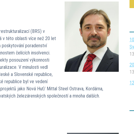
estrukturalizací (BRS) v
 v této oblasti více než 20 let
10
 poskytování poradenství
Sy
ostem čelících insolvenci.
13
ekty posouzení výkonnosti
20
uralizace. V minulosti vedl
13
České a Slovenské republice,
ké republice byl ve vedení
12
projektů jako Nová Huť/ Mittal Steel Ostrava, Kordárna,
vatských železárenských společností a mnoha dalších.