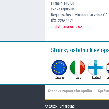
Praha 4 140 00
Česká republika
Registrováno u Ministerstva vnitra ČR
IČO: 22689575
info[at]turnaround.cz
Stránky ostatních evrop
Europe
Italy
Finland
N
Stanovy zapsaného spolku
Správn
© 2026 Turnaround.