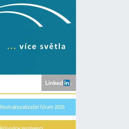
Restrukturalizační fórum 2026
Průvodce insolvencí