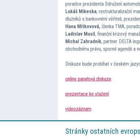
poradce prezidenta Sdružení automobil
Lukáš Mikeska
, restrukturalizační m
dlužníků s bankovními věřiteli, prezi
Hana Mitkovová,
členka TMA, poradce
Ladislav Musil
, finanční krizový man
Michal Zahradník
, partner DELTA leg
obchodnímu právu, sporné agendě a ne
Diskuze bude probíhat v českém jazyce
online panelová diskuze
prezentace ke stažení
videozáznam
Stránky ostatních evrop