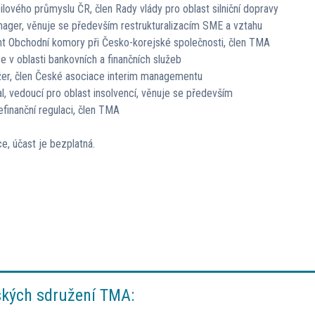
ového průmyslu ČR, člen Rady vlády pro oblast silniční dopravy
anager, věnuje se především restrukturalizacím SME a vztahu
dent Obchodní komory při Česko-korejské společnosti, člen TMA
 v oblasti bankovních a finančních služeb
ažer, člen České asociace interim managementu
al, vedoucí pro oblast insolvencí, věnuje se především
finanční regulaci, člen TMA
, účast je bezplatná.
ských sdružení TMA: