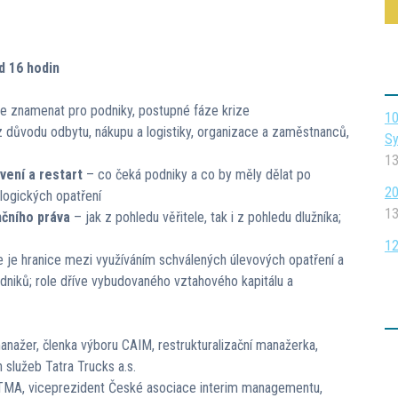
d 16 hodin
 znamenat pro podniky, postupné fáze krize
10
 důvodu odbytu, nákupu a logistiky, organizace a zaměstnanců,
Sy
13
vení a restart
– co čeká podniky a co by měly dělat po
20
logických opatření
13
nčního práva
– jak z pohledu věřitele, tak i z pohledu dlužníka;
12
 je hranice mezi využíváním schválených úlevových opatření a
podniků; role dříve vybudovaného vztahového kapitálu a
manažer, členka výboru CAIM, restrukturalizační manažerka,
 služeb Tatra Trucks a.s.
n TMA, viceprezident České asociace interim managementu,