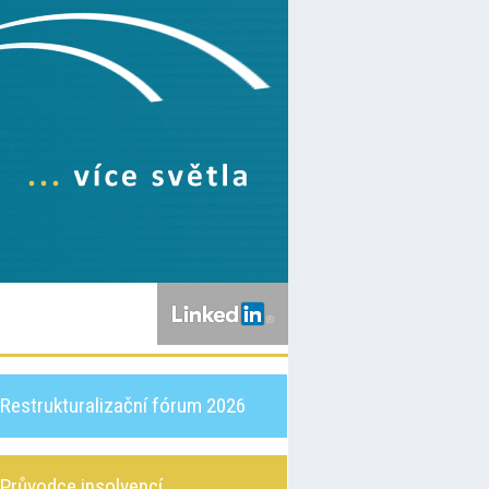
Restrukturalizační fórum 2026
Průvodce insolvencí