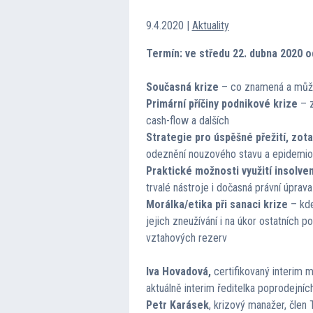
9.4.2020
|
Aktuality
Termín: ve středu 22. dubna 2020 o
Současná krize
– co znamená a může
Primární příčiny podnikové krize
– z
cash-flow a dalších
Strategie pro úspěšné přežití, zota
odeznění nouzového stavu a epidemio
Praktické možnosti využití insolve
trvalé nástroje i dočasná právní úprava
Morálka/etika při sanaci krize
– kde
jejich zneužívání i na úkor ostatních 
vztahových rezerv
Iva Hovadová,
certifikovaný interim 
aktuálně interim ředitelka poprodejních
Petr Karásek
, krizový manažer, čle