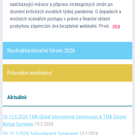
nadcházející měsíce a přípravu strategických změn po
Kontakt
doznění kritických úvodních týdnů pandemie. O dopadech a
možných scénářích postupu v právní a finanční oblasti
Cena TMA
poskytnou zájemcům dva bezplatné webináře. První…
více
Průvodce insolvencí
Restrukturalizační fórum 2026
Průvodce insolvencí
Aktuálně
10-12.6.2024 TMA Global International Symposium & TMA Europe
Annual European
13.2.2024
20.-21.3.2024 Turbocharged Turnaround
13.2.2024