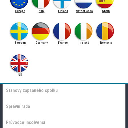
Europe
Italy
Finland
Netherlands
Spain
Sweden
Germany
France
Ireland
Romania
UK
Stanovy zapsaného spolku
Správní rada
Průvodce insolvencí