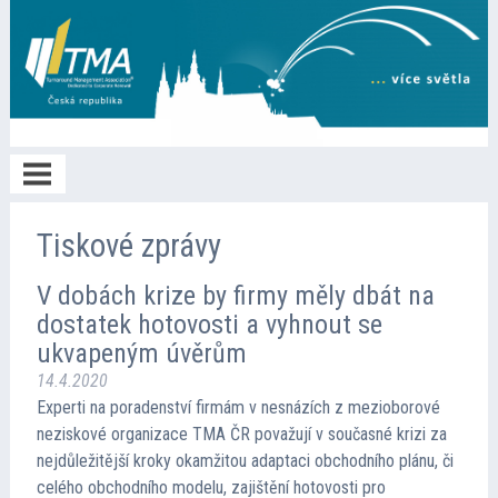
Home
Tiskové zprávy
V dobách krize by firmy měly dbát na
O TMA
dostatek hotovosti a vyhnout se
ukvapeným úvěrům
Členství
14.4.2020
Experti na poradenství firmám v nesnázích z mezioborové
neziskové organizace TMA ČR považují v současné krizi za
Spolupráce
nejdůležitější kroky okamžitou adaptaci obchodního plánu, či
celého obchodního modelu, zajištění hotovosti pro