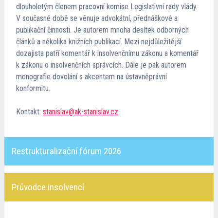
dlouholetým členem pracovní komise Legislativní rady vlády.
Kontakt
V současné době se věnuje advokátní, přednáškové a
publikační činnosti. Je autorem mnoha desítek odborných
Cena TMA
článků a několika knižních publikací. Mezi nejdůležitější
dozajista patří komentář k insolvenčnímu zákonu a komentář
k zákonu o insolvenčních správcích. Dále je pak autorem
Průvodce insolvencí
monografie dovolání s akcentem na ústavněprávní
konformitu.
Kontakt:
stanislav@ak-stanislav.cz
Restrukturalizační fórum 2026
Průvodce insolvencí