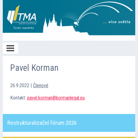
Home
Pavel Korman
O TMA
26.9.2022
|
Členové
Kontakt:
pavel.korman@kormanlegal.eu
Členství
Restrukturalizační fórum 2026
Spolupráce