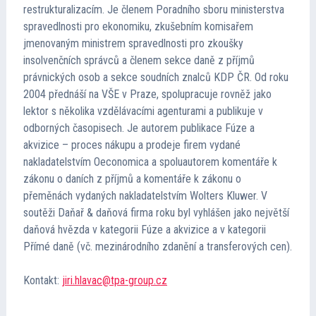
restrukturalizacím. Je členem Poradního sboru ministerstva
Kontakt
spravedlnosti pro ekonomiku, zkušebním komisařem
jmenovaným ministrem spravedlnosti pro zkoušky
Cena TMA
insolvenčních správců a členem sekce daně z příjmů
právnických osob a sekce soudních znalců KDP ČR. Od roku
2004 přednáší na VŠE v Praze, spolupracuje rovněž jako
Průvodce insolvencí
lektor s několika vzdělávacími agenturami a publikuje v
odborných časopisech. Je autorem publikace Fúze a
akvizice – proces nákupu a prodeje firem vydané
nakladatelstvím Oeconomica a spoluautorem komentáře k
zákonu o daních z příjmů a komentáře k zákonu o
přeměnách vydaných nakladatelstvím Wolters Kluwer. V
soutěži Daňař & daňová firma roku byl vyhlášen jako největší
daňová hvězda v kategorii Fúze a akvizice a v kategorii
Přímé daně (vč. mezinárodního zdanění a transferových cen).
Kontakt:
jiri.hlavac@tpa-group.cz