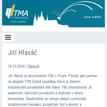
Home
Jiří Hlaváč
O TMA
18.10.2024
|
Členové
Jiří Hlaváč je absolventem VŠE v Praze. Působí jako partner
Členství
ve skupině TPA Česká republika, která je členem
mezinárodní poradenské sítě Baker Tilly International. Je
auditorem, daňovým poradcem a znalcem v oboru
Spolupráce
ekonomika. Dlouhodobě se věnuje oblasti oceňování,
strukturování transakcí, projektům fúzí a akvizic a