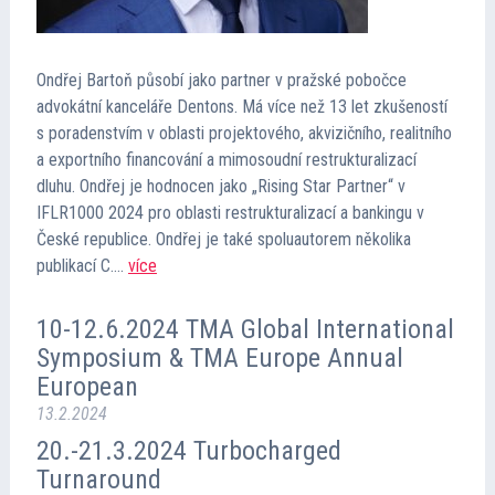
Kontakt
Ondřej Bartoň působí jako partner v pražské pobočce
Cena TMA
advokátní kanceláře Dentons. Má více než 13 let zkušeností
s poradenstvím v oblasti projektového, akvizičního, realitního
a exportního financování a mimosoudní restrukturalizací
Průvodce insolvencí
dluhu. Ondřej je hodnocen jako „Rising Star Partner“ v
IFLR1000 2024 pro oblasti restrukturalizací a bankingu v
České republice. Ondřej je také spoluautorem několika
publikací C….
více
10-12.6.2024 TMA Global International
Symposium & TMA Europe Annual
European
13.2.2024
20.-21.3.2024 Turbocharged
Turnaround