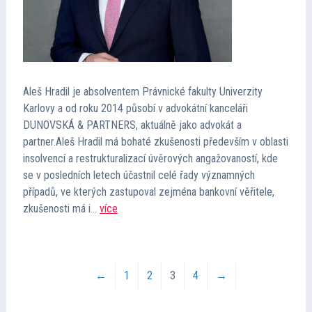
Aleš Hradil je absolventem Právnické fakulty Univerzity
Karlovy a od roku 2014 působí v advokátní kanceláři
DUNOVSKÁ & PARTNERS, aktuálně jako advokát a
partner.Aleš Hradil má bohaté zkušenosti především v oblasti
insolvencí a restrukturalizací úvěrových angažovaností, kde
se v posledních letech účastnil celé řady významných
případů, ve kterých zastupoval zejména bankovní věřitele,
zkušenosti má i…
více
←
1
2
3
4
→