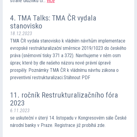
straně dlužníků či…
více
4. TMA Talks: TMA ČR vydala
stanovisko
18.12.2023
TMA ČR vydala stanovisko k vládním návrhům implementace
evropské restrukturalizační směrnice 2019/1023 do českého
práva (sněmovní tisky 371 a 372). Navrhujeme v něm osm
úprav, které by dle našeho názoru nové právní úpravě
prospěly. Poznámky TMA ČR k vládnímu návrhu zákona o
preventivní restrukturalizaci.Stáhnout PDF
11. ročník Restrukturalizačního fóra
2023
6.11.2023
se uskuteční v úterý 14. listopadu v Kongresovém sále České
národní banky v Praze. Registrace již probíhá zde.