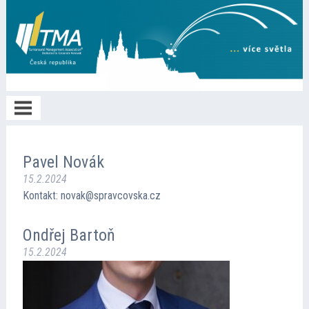
Home
Pavel Novák
15.2.2024
O TMA
Kontakt: novak@spravcovska.cz
Ondřej Bartoň
Členství
15.2.2024
Spolupráce