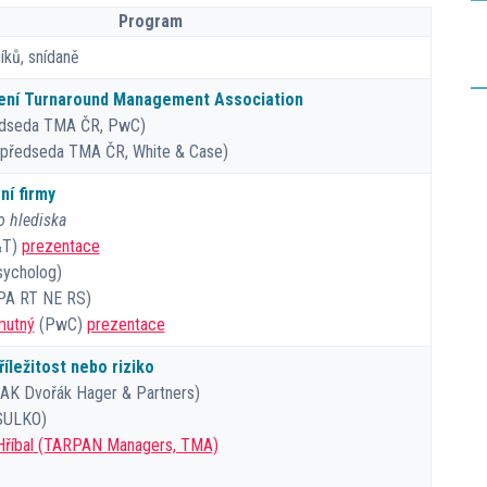
Program
íků, snídaně
vení Turnaround Management Association
dseda TMA ČR, PwC)
předseda TMA ČR, White & Case)
ní firmy
o hlediska
&T)
prezentace
ycholog)
PA RT NE RS)
mutný
(PwC)
prezentace
říležitost nebo riziko
AK Dvořák Hager & Partners)
SULKO)
Hříbal
(TARPAN Managers, TMA)