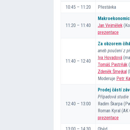
10:45 – 11:20
Přestávka
Makroekonomic
11:20 – 11:40
Jan Vejmělek
(Ko
prezentace
Za obzorem číhá 
aneb poučení z př
Iva Hovadová
(man
11:40 – 12:40
Tomáš Pastrňák
(
Zdeněk Šmejkal
(
Moderuje
Petr K
Prodej částí zá
Případová studie
12:40 – 13:00
Radim Škarpa (P
Roman Kyral (AK 
prezentace
13:00 – 14:30
Oběd