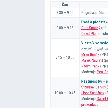
Čas
8:30 – 9:00
Registrace účastn
Úvod a předsta
9:00 – 9:15
Petr Smutný
(pře
David Plch
(místo
Vlastník ve vede
z psychologickéh
Milan Beněk
(PP
9:15 – 10:00
Marek Navrátil
(ps
Radim Pařík
(PR 
Moderuje
Petr S
Nástupnictví – p
Stanislav Servus
(
10:00 – 10:45
Libor Suchánek
(
Moderuje
Daniel 
prezentace