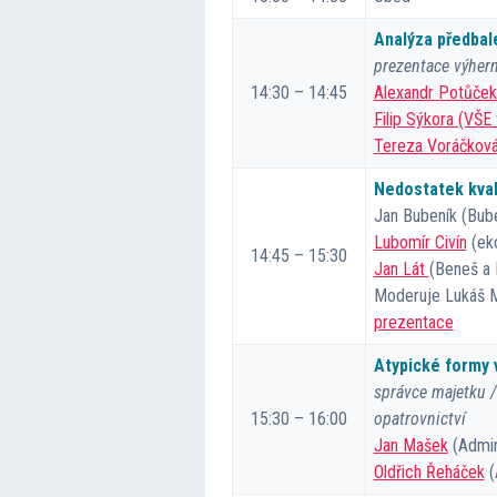
Analýza předbal
prezentace výher
14:30 – 14:45
Alexandr Potůček
Filip Sýkora (VŠE
Tereza Voráčková
Nedostatek kval
Jan Bubeník (Bube
Lubomír Civín
(ek
14:45 – 15:30
Jan Lát
(Beneš a 
Moderuje Lukáš Mi
prezentace
Atypické formy 
správce majetku / 
15:30 – 16:00
opatrovnictví
Jan Mašek
(Admin
Oldřich Řeháček
(