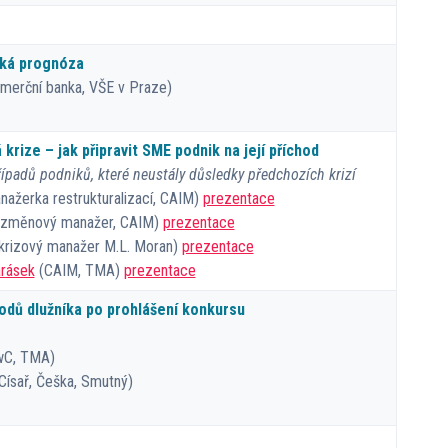
ká prognóza
merční banka, VŠE v Praze)
krize – jak připravit SME podnik na její příchod
ípadů podniků, které neustály důsledky předchozích krizí
ažerka restrukturalizací, CAIM)
prezentace
změnový manažer, CAIM)
prezentace
krizový manažer M.L. Moran)
prezentace
arásek
(CAIM, TMA)
prezentace
vodů dlužníka po prohlášení konkursu
wC, TMA)
Císař, Češka, Smutný)