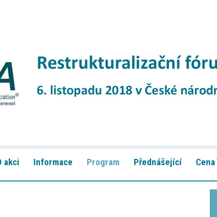
O akci
Informace
Program
Přednášející
Cena