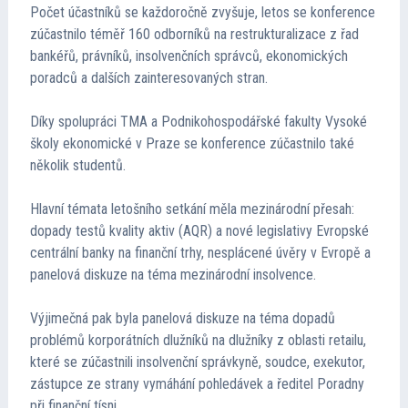
Počet účastníků se každoročně zvyšuje, letos se konference
Kontakt
zúčastnilo téměř 160 odborníků na restrukturalizace z řad
bankéřů, právníků, insolvenčních správců, ekonomických
Cena TMA
poradců a dalších zainteresovaných stran.
Díky spolupráci TMA a Podnikohospodářské fakulty Vysoké
Průvodce insolvencí
školy ekonomické v Praze se konference zúčastnilo také
několik studentů.
Hlavní témata letošního setkání měla mezinárodní přesah:
dopady testů kvality aktiv (AQR) a nové legislativy Evropské
centrální banky na finanční trhy, nesplácené úvěry v Evropě a
panelová diskuze na téma mezinárodní insolvence.
Výjimečná pak byla panelová diskuze na téma dopadů
problémů korporátních dlužníků na dlužníky z oblasti retailu,
které se zúčastnili insolvenční správkyně, soudce, exekutor,
zástupce ze strany vymáhání pohledávek a ředitel Poradny
při finanční tísni.