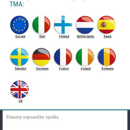
TMA:
Europe
Italy
Finland
Netherlands
Spain
Sweden
Germany
France
Ireland
Romania
UK
Stanovy zapsaného spolku