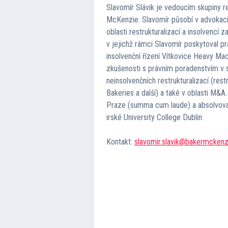
Slavomír Slávik je vedoucím skupiny re
McKenzie. Slavomír působí v advokaci
oblasti restrukturalizací a insolvencí
v jejichž rámci Slavomír poskytoval prá
insolvenční řízení Vítkovice Heavy Mac
zkušenosti s právním poradenstvím v so
neinsolvenčních restrukturalizací (res
Bakeries a další) a také v oblasti M&A
Praze (summa cum laude) a absolvoval 
irské University College Dublin.
Kontakt:
slavomir.slavik@bakermcken