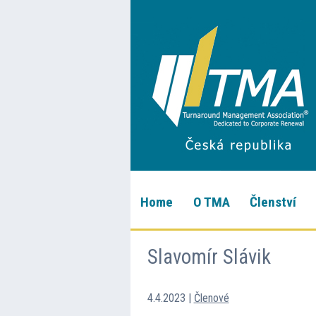
Home
O TMA
Členství
Slavomír Slávik
4.4.2023
|
Členové