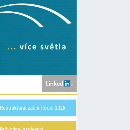
Restrukturalizační fórum 2026
Průvodce insolvencí