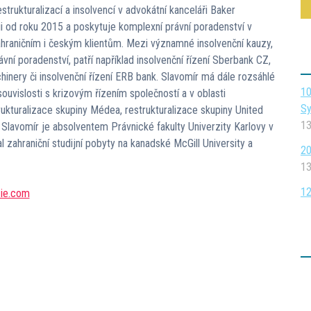
strukturalizací a insolvencí v advokátní kanceláři Baker
i od roku 2015 a poskytuje komplexní právní poradenství v
 zahraničním i českým klientům. Mezi významné insolvenční kauzy,
vní poradenství, patří například insolvenční řízení Sberbank CZ,
hinery či insolvenční řízení ERB bank. Slavomír má dále rozsáhlé
10
uvislosti s krizovým řízením společností a v oblasti
Sy
trukturalizace skupiny Médea, restrukturalizace skupiny United
13
. Slavomír je absolventem Právnické fakulty Univerzity Karlovy v
zahraniční studijní pobyty na kanadské McGill University a
20
13
12
zie.com