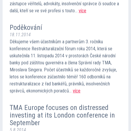
zástupce věřitelů, advokáty, insolvenční správce či soudce a
Kontakt
další, kteří se ve své profesi s touto…
více
Cena TMA
Poděkování
18.11.2014
Děkujeme všem účastníkům a partnerům 3. ročníku
Průvodce insolvencí
konference Restrukturalizační fórum roku 2014, která se
uskutečnila 11. listopadu 2014 v prostorách České národní
banky pod záštitou guvernéra a člena Správní rady TMA,
Miroslava Singera. Počet účastníků se každoročně zvyšuje,
letos se konference zúčastnilo téměř 160 odborníků na
restrukturalizace z řad bankéřů, právníků, insolvenčních
správců, ekonomických poradců…
více
TMA Europe focuses on distressed
investing at its London conference in
September
5.8.2014