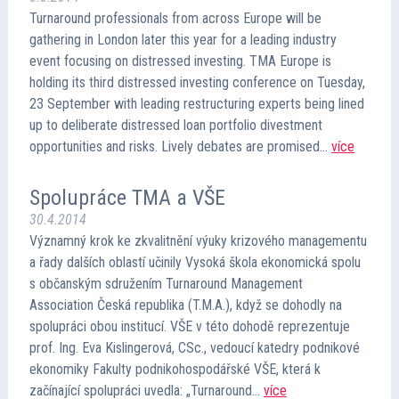
Turnaround professionals from across Europe will be
gathering in London later this year for a leading industry
event focusing on distressed investing. TMA Europe is
holding its third distressed investing conference on Tuesday,
23 September with leading restructuring experts being lined
up to deliberate distressed loan portfolio divestment
opportunities and risks. Lively debates are promised…
více
Spolupráce TMA a VŠE
30.4.2014
Významný krok ke zkvalitnění výuky krizového managementu
a řady dalších oblastí učinily Vysoká škola ekonomická spolu
s občanským sdružením Turnaround Management
Association Česká republika (T.M.A.), když se dohodly na
spolupráci obou institucí. VŠE v této dohodě reprezentuje
prof. Ing. Eva Kislingerová, CSc., vedoucí katedry podnikové
ekonomiky Fakulty podnikohospodářské VŠE, která k
začínající spolupráci uvedla: „Turnaround…
více