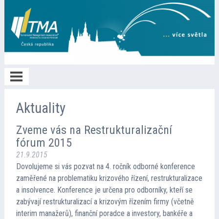
Home
Aktuality
Zveme vás na Restrukturalizační
O TMA
fórum 2015
21.9.2015
Členství
Dovolujeme si vás pozvat na 4. ročník odborné konference
zaměřené na problematiku krizového řízení, restrukturalizace
a insolvence. Konference je určena pro odborníky, kteří se
Spolupráce
zabývají restrukturalizací a krizovým řízením firmy (včetně
interim manažerů), finanční poradce a investory, bankéře a