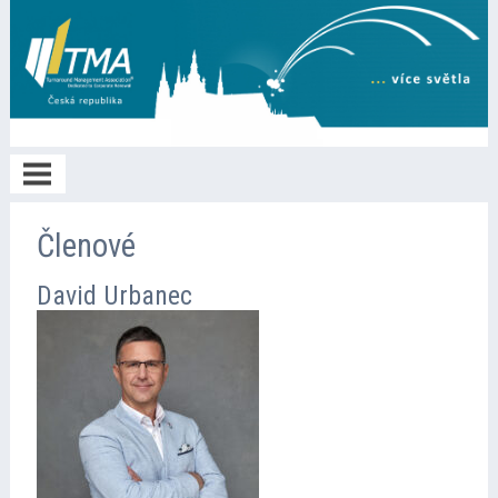
Home
Členové
David Urbanec
O TMA
Členství
Spolupráce