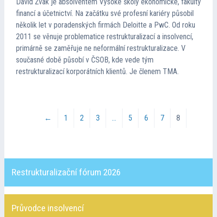
David Žvak je absolventem Vysoké školy ekonomické, fakulty
financí a účetnictví. Na začátku své profesní kariéry působil
několik let v poradenských firmách Deloitte a PwC. Od roku
2011 se věnuje problematice restrukturalizací a insolvencí,
primárně se zaměřuje ne neformální restrukturalizace. V
současné době působí v ČSOB, kde vede tým
restrukturalizací korporátních klientů. Je členem TMA.
←
1
2
3
…
5
6
7
8
Restrukturalizační fórum 2026
Průvodce insolvencí