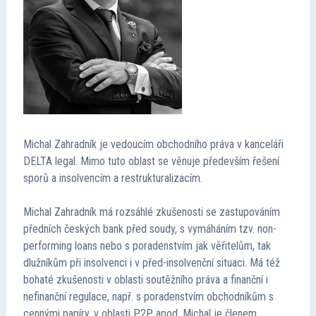
Michal Zahradník je vedoucím obchodního práva v kanceláři
DELTA legal. Mimo tuto oblast se věnuje především řešení
sporů a insolvencím a restrukturalizacím.
Michal Zahradník má rozsáhlé zkušenosti se zastupováním
předních českých bank před soudy, s vymáháním tzv. non-
performing loans nebo s poradenstvím jak věřitelům, tak
dlužníkům při insolvenci i v před-insolvenční situaci. Má též
bohaté zkušenosti v oblasti soutěžního práva a finanční i
nefinanční regulace, např. s poradenstvím obchodníkům s
cennými papíry, v oblasti P2P apod. Michal je členem