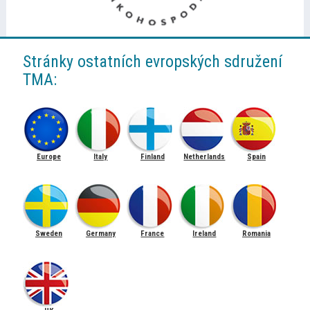
Stránky ostatních evropských sdružení
TMA:
Europe
Italy
Finland
Netherlands
Spain
Sweden
Germany
France
Ireland
Romania