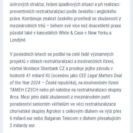
úvěrových struktur, řešení úpadkových situací a při realizaci
preventivních restrukturalizací podle českého i anglického
práva. Kombinuje znalost českého prostředí se zkušeností z
mezinárodních trhů – během své více než dvacetileté praxe
působil také v kancelářích White & Case v New Yorku a
Londýně.
V posledních letech se podílel na celé řadě významných
projektů v oblasti restrukturalizací a insolvenčních řízení,
včetně likvidace Sberbank CZ a prodeje jejího závodu v
hodnotě 41 miliard Kč (oceněno jako
CEE Legal Matters Deal
of the Year 2024 – Česká republika
), na insolvenčním řízení
TAMEH CZECH nebo při nabídce na restrukturalizaci skupiny
Arca. Mezi jeho další zkušenosti z mezinárodním patří
poradenství seniorním věřitelům ve věci restrukturalizace
chorvatské skupiny Agrokor s celkovým dluhem ve výši přes
6 miliard eur nebo Bulgarian Telecom s dluhem přesahujícím
2 miliardy eur.