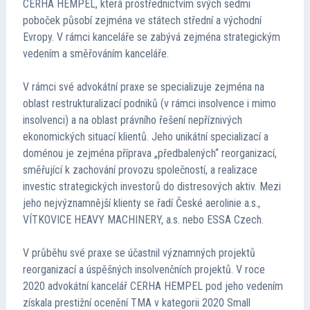
CERHA HEMPEL, která prostřednictvím svých sedmi
poboček působí zejména ve státech střední a východní
Evropy. V rámci kanceláře se zabývá zejména strategickým
vedením a směřováním kanceláře.
V rámci své advokátní praxe se specializuje zejména na
oblast restrukturalizací podniků (v rámci insolvence i mimo
insolvenci) a na oblast právního řešení nepříznivých
ekonomických situací klientů. Jeho unikátní specializací a
doménou je zejména příprava „předbalených“ reorganizací,
směřující k zachování provozu společností, a realizace
investic strategických investorů do distresových aktiv. Mezi
jeho nejvýznamnější klienty se řadí České aerolinie a.s.,
VÍTKOVICE HEAVY MACHINERY, a.s. nebo ESSA Czech.
V průběhu své praxe se účastnil významných projektů
reorganizací a úspěšných insolvenčních projektů. V roce
2020 advokátní kancelář CERHA HEMPEL pod jeho vedením
získala prestižní ocenění TMA v kategorii 2020 Small