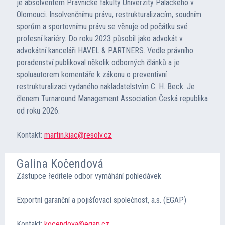
je absolventem Právnické fakulty Univerzity Palackého v
Olomouci. Insolvenčnímu právu, restrukturalizacím, soudním
sporům a sportovnímu právu se věnuje od počátku své
profesní kariéry. Do roku 2023 působil jako advokát v
advokátní kanceláři HAVEL & PARTNERS. Vedle právního
poradenství publikoval několik odborných článků a je
spoluautorem komentáře k zákonu o preventivní
restrukturalizaci vydaného nakladatelstvím C. H. Beck. Je
členem Turnaround Management Association Česká republika
od roku 2026.
Kontakt:
martin.kiac@resolv.cz
Galina Kočendová
Zástupce ředitele odbor vymáhání pohledávek
Exportní garanční a pojišťovací společnost, a.s. (EGAP)
Kontakt:
kocendova@egap.cz