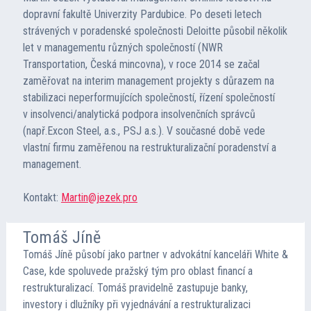
dopravní fakultě Univerzity Pardubice. Po deseti letech
strávených v poradenské společnosti Deloitte působil několik
let v managementu různých společností (NWR
Transportation, Česká mincovna), v roce 2014 se začal
zaměřovat na interim management projekty s důrazem na
stabilizaci neperformujících společností, řízení společností
v insolvenci/analytická podpora insolvenčních správců
(např.Excon Steel, a.s., PSJ a.s.). V současné době vede
vlastní firmu zaměřenou na restrukturalizační poradenství a
management.
Kontakt:
Martin@jezek.pro
Tomáš Jíně
Tomáš Jíně působí jako partner v advokátní kanceláři White &
Case, kde spoluvede pražský tým pro oblast financí a
restrukturalizací. Tomáš pravidelně zastupuje banky,
investory i dlužníky při vyjednávání a restrukturalizaci