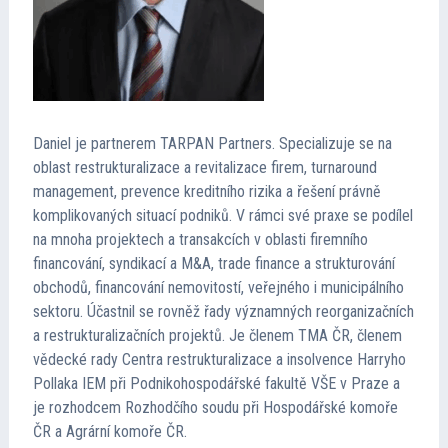
Daniel je partnerem TARPAN Partners. Specializuje se na
oblast restrukturalizace a revitalizace firem, turnaround
management, prevence kreditního rizika a řešení právně
komplikovaných situací podniků. V rámci své praxe se podílel
na mnoha projektech a transakcích v oblasti firemního
financování, syndikací a M&A, trade finance a strukturování
obchodů, financování nemovitostí, veřejného i municipálního
sektoru. Účastnil se rovněž řady významných reorganizačních
a restrukturalizačních projektů. Je členem TMA ČR, členem
vědecké rady Centra restrukturalizace a insolvence Harryho
Pollaka IEM při Podnikohospodářské fakultě VŠE v Praze a
je rozhodcem Rozhodčího soudu při Hospodářské komoře
ČR a Agrární komoře ČR.