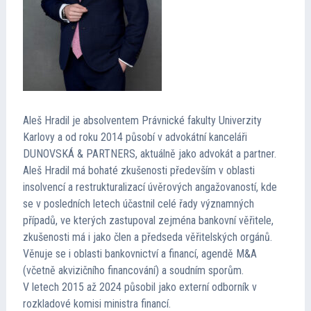
Kontakt
Cena TMA
Průvodce insolvencí
Aleš Hradil je absolventem Právnické fakulty Univerzity
Karlovy a od roku 2014 působí v advokátní kanceláři
DUNOVSKÁ & PARTNERS, aktuálně jako advokát a partner.
Aleš Hradil má bohaté zkušenosti především v oblasti
insolvencí a restrukturalizací úvěrových angažovaností, kde
se v posledních letech účastnil celé řady významných
případů, ve kterých zastupoval zejména bankovní věřitele,
zkušenosti má i jako člen a předseda věřitelských orgánů.
Věnuje se i oblasti bankovnictví a financí, agendě M&A
(včetně akvizičního financování) a soudním sporům.
V letech 2015 až 2024 působil jako externí odborník v
rozkladové komisi ministra financí.