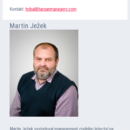
Kontakt:
hribal@tarpanmanagers.com
Martin Ježek
Martin Ježek vystudoval management civilního letectví na