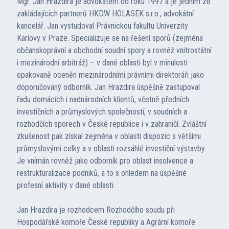
Mgr. Jan Hrazdira je advokátem od roku 1997 a je jedním ze
zakládajících partnerů HKDW HOLASEK s.r.o., advokátní
kancelář. Jan vystudoval Právnickou fakultu Univerzity
Karlovy v Praze. Specializuje se na řešení sporů (zejména
občanskoprávní a obchodní soudní spory a rovněž vnitrostátní
i mezinárodní arbitráž) – v dané oblasti byl v minulosti
opakovaně oceněn mezinárodními právními direktoráři jako
doporučovaný odborník. Jan Hrazdira úspěšně zastupoval
řadu domácích i nadnárodních klientů, včetně předních
investičních a průmyslových společností, v soudních a
rozhodčích sporech v České republice i v zahraničí. Zvláštní
zkušenost pak získal zejména v oblasti dispozic s většími
průmyslovými celky a v oblasti rozsáhlé investiční výstavby.
Je vnímán rovněž jako odborník pro oblast insolvence a
restrukturalizace podniků, a to s ohledem na úspěšné
profesní aktivity v dané oblasti.
Jan Hrazdira je rozhodcem Rozhodčího soudu při
Hospodářské komoře České republiky a Agrární komoře