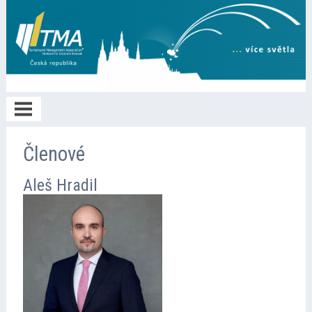
Home
Členové
Aleš Hradil
O TMA
Členství
Spolupráce