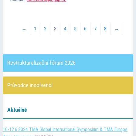
←
1
2
3
4
5
6
7
8
→
Restrukturalizační fórum 2026
Průvodce insolvencí
Aktuálně
10-12.6.2024 TMA Global International Symposium & TMA Europe