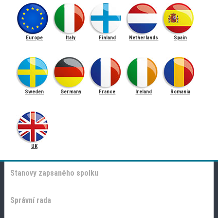
Europe
Italy
Finland
Netherlands
Spain
Sweden
Germany
France
Ireland
Romania
UK
Stanovy zapsaného spolku
Správní rada