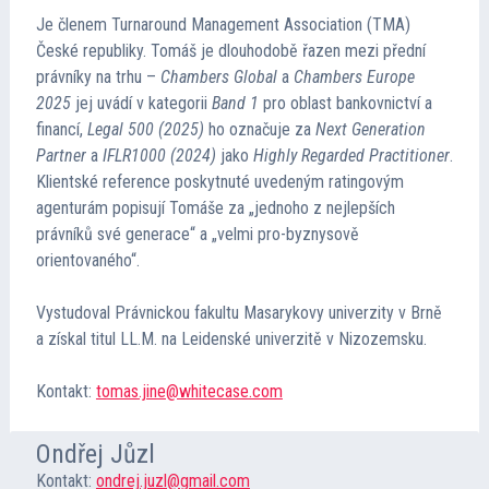
Je členem Turnaround Management Association (TMA)
České republiky. Tomáš je dlouhodobě řazen mezi přední
právníky na trhu –
Chambers Global
a
Chambers Europe
2025
jej uvádí v kategorii
Band 1
pro oblast bankovnictví a
financí,
Legal 500 (2025)
ho označuje za
Next Generation
Partner
a
IFLR1000 (2024)
jako
Highly Regarded Practitioner
.
Klientské reference poskytnuté uvedeným ratingovým
agenturám popisují Tomáše za „jednoho z nejlepších
právníků své generace“ a „velmi pro-byznysově
orientovaného“.
Vystudoval Právnickou fakultu Masarykovy univerzity v Brně
a získal titul LL.M. na Leidenské univerzitě v Nizozemsku.
Kontakt:
tomas.jine@whitecase.com
Ondřej Jůzl
Kontakt:
ondrej.juzl@gmail.com